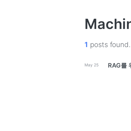
Machin
1
posts found.
RAG를
May 25