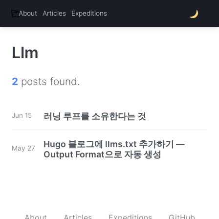
About
Articles
Expeditions
thats.nono
Llm
2
posts found.
러닝 루프를 소유한다는 것
Jun 15
Hugo 블로그에 llms.txt 추가하기 —
May 27
Output Format으로 자동 생성
About
Articles
Expeditions
GitHub